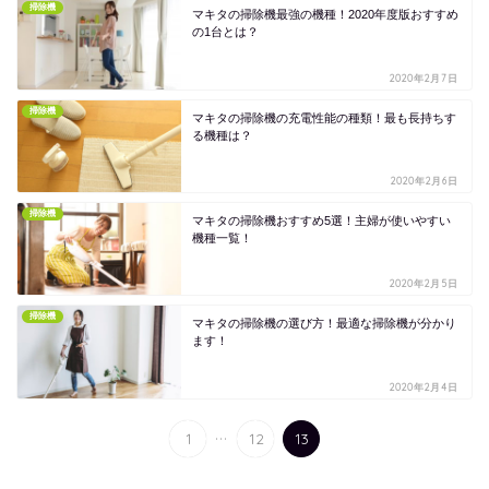
掃除機
マキタの掃除機最強の機種！2020年度版おすすめ
の1台とは？
2020年2月7日
掃除機
マキタの掃除機の充電性能の種類！最も長持ちす
る機種は？
2020年2月6日
掃除機
マキタの掃除機おすすめ5選！主婦が使いやすい
機種一覧！
2020年2月5日
掃除機
マキタの掃除機の選び方！最適な掃除機が分かり
ます！
2020年2月4日
...
1
12
13