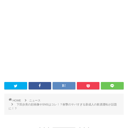
HOME
ニュース
下田歩美の顔画像やSNSはコレ！？衝撃のヤバすぎる新成人の飲酒運転が話題
に！？