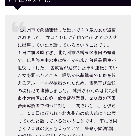
北九州市で飲酒運転した疑いで２０歳の女が逮捕
されました。 女は１０日に市内で行われた成人式
に出席していたと話しているということです。 １
１日午前８時すぎ、北九州市八幡東区槻田の県道
で、信号停車中の車に後ろから来た普通乗用車が
追突しました。 警察官が追突した車を運転してい
た女を調べたところ、呼気から基準値の５倍を超
えるアルコールが検出されたため、酒気帯び運転
の現行犯で逮捕しました。 逮捕されたのは北九州
市小倉南区の自称・飲食店従業員、２０歳の下田
歩美容疑者で調べに対し、「間違いない」と供述
し、１０日に行われた北九州市の成人式にも出席
していたと話しているということです。 車には同
じく２０歳の友人も乗っていて、警察が飲酒運転
の経緯について詳しく調べています。