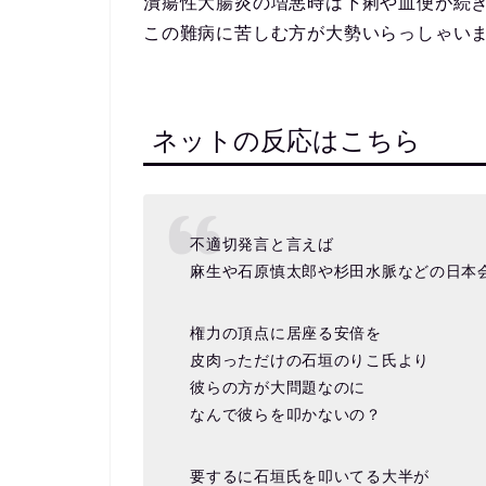
潰瘍性大腸炎の増悪時は下痢や血便が続
この難病に苦しむ方が大勢いらっしゃい
ネットの反応はこちら
不適切発言と言えば
麻生や石原慎太郎や杉田水脈などの日本
権力の頂点に居座る安倍を
皮肉っただけの石垣のりこ氏より
彼らの方が大問題なのに
なんで彼らを叩かないの？
要するに石垣氏を叩いてる大半が