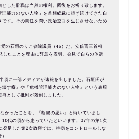
由とした辞職は当然の権利。回復をお祈り致します。
管理能力のない人物」を首相総裁に担ぎ続けてきた自
きです。その責任を問い政治空白を生じさせないため
主党の石垣のりこ参院議員（46）だ。安倍晋三首相
再発したことを理由に辞意を表明。会見で自らの体調
時半頃に一部メディアが速報を出しました。石垣氏が
を壊す癖』や『危機管理能力のない人物』という表現
侮辱として批判が殺到しました。
きなかったことを、『断腸の思い』と悔いていまし
10代の頃から患っていたといいます。07年の第1次
に発足した第2次政権では、持病をコントロールしな
者）