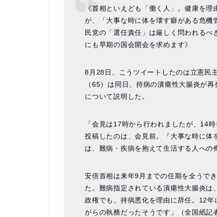
《首相といえども「働く人」。健康を理
が、「大事な時に体を壊す癖がある危機
民党の「選任責任」は厳しく問われるべ
にも早期の国会開会を求めます》
8月28日、こうツイートしたのは立憲民
（65）は同日、持病の潰瘍性大腸炎が
について説明した。
「会見は17時から行われましたが、14
投稿したのは、会見前。『大事な時に体
は、難病・疾病を抱えて生活する人への
安倍首相は来年9月までの任期を全うで
た。難病指定されている潰瘍性大腸炎は、
政権でも、持病悪化を理由に辞任。12年
がらの執務だったそうです」（全国紙記