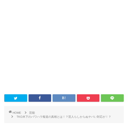
HOME
芸能
TKO木下のパワハラ報道の真相とは！？芸人らしからぬヤバい対応が！？