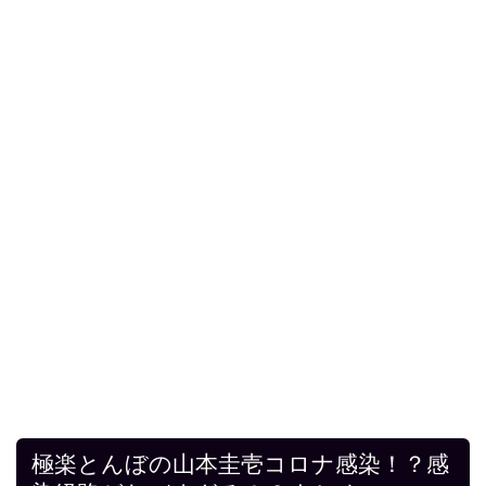
極楽とんぼの山本圭壱コロナ感染！？感