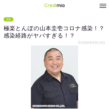
Credi
mia
芸能
極楽とんぼの山本圭壱コロナ感染！？
感染経路がヤバすぎる！？
2020年8月13日